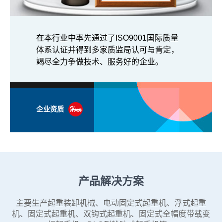
在本行业中率先通过了ISO9001国际质量
体系认证并得到多家质监局认可与肯定，
竭尽全力争做技术、服务好的企业。
企业资质
产品解决方案
主要生产起重装卸机械、电动固定式起重机、浮式起重
机、固定式起重机、
双钩式起重机、固定式全幅度带载变