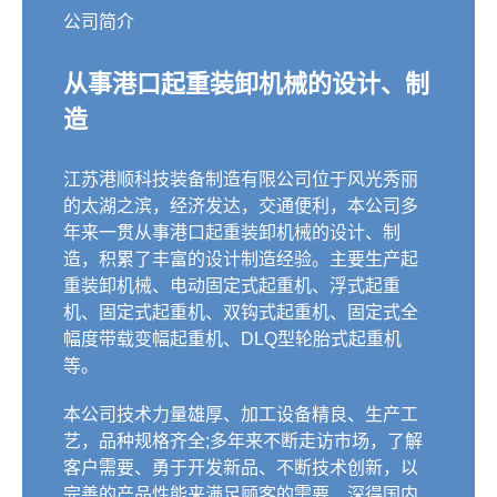
公司简介
从事港口起重装卸机械的设计、制
造
江苏港顺科技装备制造有限公司位于风光秀丽
的太湖之滨，经济发达，交通便利，本公司多
年来一贯从事港口起重装卸机械的设计、制
造，积累了丰富的设计制造经验。主要生产起
重装卸机械、电动固定式起重机、浮式起重
机、固定式起重机、双钩式起重机、固定式全
幅度带载变幅起重机、DLQ型轮胎式起重机
等。
本公司技术力量雄厚、加工设备精良、生产工
艺，品种规格齐全;多年来不断走访市场，了解
客户需要、勇于开发新品、不断技术创新，以
完善的产品性能来满足顾客的需要，深得国内