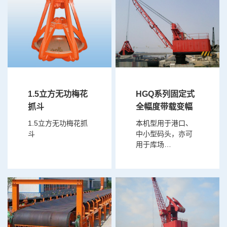
1.5立方无功梅花
HGQ系列固定式
抓斗
全幅度带载变幅
起重机
1.5立方无功梅花抓
本机型用于港口、
斗
中小型码头，亦可
用于库场…